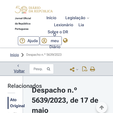
Início
Legislação
Jornal Oficial
da República
Lexionário
Lia
Portuguesa
Sobre o DR
O
Ajuda
meu
Diário
Início
Despacho n.º 5639/2023 
Voltar
Relacionados
Despacho n.º 
5639/2023, de 17 de 
Ato
Original
maio