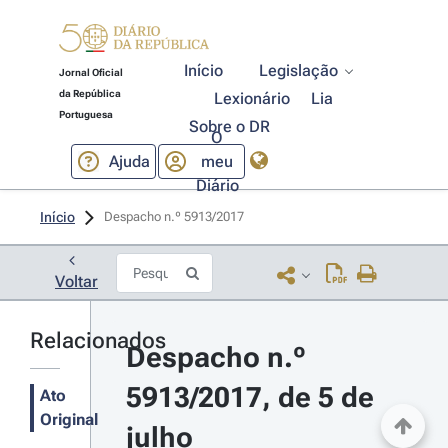
Início
Legislação
Jornal Oficial
da República
Lexionário
Lia
Portuguesa
Sobre o DR
O
Ajuda
meu
Diário
Início
Despacho n.º 5913/2017 
Voltar
Relacionados
Despacho n.º 
5913/2017, de 5 de 
Ato
Original
julho