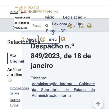
Início
Despacho n.º 849/2023 
Início
Legislação
Jornal Oficial
da República
Lexionário
Lia
Voltar
Portuguesa
Sobre o DR
O
Ajuda
meu
Relacionados
Despacho n.º 
Diário
849/2023, de 18 de 
Ato
Original
janeiro
Análise
Jurídica
Emitente:
Administração Interna - Gabinete 
Informações
da Secretária de Estado da 
gerais
Administração Interna
Outros
Tipos