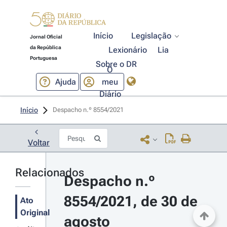
Início
Legislação
Jornal Oficial
da República
Lexionário
Lia
Portuguesa
Sobre o DR
O
Ajuda
meu
Diário
Início
Despacho n.º 8554/2021 
Voltar
Relacionados
Despacho n.º 
8554/2021, de 30 de 
Ato
Original
agosto