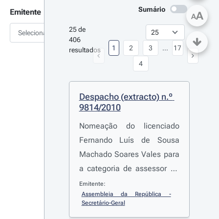
Sumário
Emitente
A
A
25 de 
Selecionar
406 
1
2
3
...
17
resultados
4
Despacho (extracto) n.º 
9814/2010
Nomeação do licenciado
Fernando Luís de Sousa
Machado Soares Vales para
a categoria de assessor do
Gabinete de Apoio do Grupo
Emitente:
Assembleia da República - 
Parlamentar do Partido
Secretário-Geral
Social-Democrata