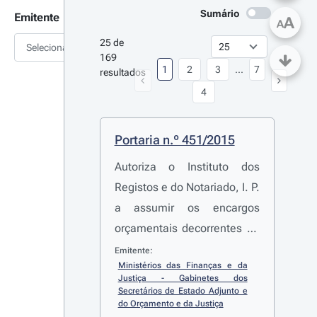
Sumário
Emitente
A
A
25 de 
Selecionar
169 
1
2
3
...
7
resultados
4
Portaria n.º 451/2015
Autoriza o Instituto dos
Registos e do Notariado, I. P.
a assumir os encargos
orçamentais decorrentes da
celebração de protocolos
Emitente:
Ministérios das Finanças e da 
para a instalação e gestão
Justiça - Gabinetes dos 
de Lojas do Cidadão em
Secretários de Estado Adjunto e 
do Orçamento e da Justiça
municípios que integram as