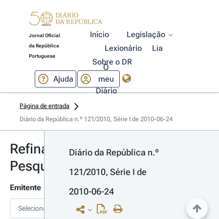
Início
Legislação
Jornal Oficial
da República
Lexionário
Lia
Portuguesa
Sobre o DR
O
Ajuda
meu
Diário
Página de entrada
Diário da República n.º 121/2010, Série I de 2010-06-24
Refinar
Diário da República n.º 
Pesquisa
121/2010, Série I de 
Emitente
2010-06-24
Selecionar