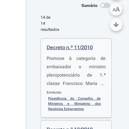
Sumário
A
A
14 de 
14 
resultados
Decreto n.º 11/2010
Promove à categoria de
embaixador o ministro
plenipotenciário de 1.ª
classe Francisco Maria de
Sousa Ribeiro Telles
Emitente:
Presidência do Conselho de 
Ministros e Ministério dos 
Negócios Estrangeiros