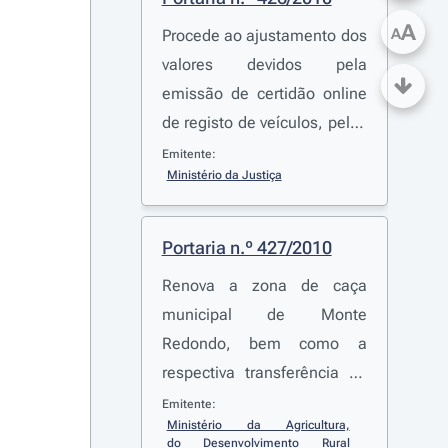
A
A
Procede ao ajustamento dos
valores devidos pela
emissão de certidão online
de registo de veículos, pelas
informações dadas por
Emitente:
Ministério da Justiça
escrito e fotocópias não
certificadas de registo
predial e pela emissão de
Portaria n.º 427/2010
certidão permanente de
Renova a zona de caça
registo predial e procede à
municipal de Monte
cessação do período
Redondo, bem como a
transitório no âmbito do
respectiva transferência de
registo predial
gestão, por um período de
Emitente:
Ministério da Agricultura, 
seis anos, constituída pelos
do Desenvolvimento Rural 