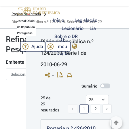
Página de entrada
Início
Legislação
Jornal Oficial
Diário da República n.º 124/2010, Série I de 2010-06-29
da República
Lexionário
Lia
Portuguesa
Sobre o DR
Refinar
O
Diário da República n.º 
Ajuda
meu
Pesquisa
124/2010, Série I de 
Diário
Emitente
2010-06-29
Selecionar
Sumário
25 de 
29 
1
2
resultados
Portaria n.º 426/2010