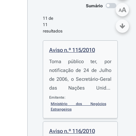
Sumário
A
A
11 de 
11 
resultados
Aviso n.º 115/2010
Torna público ter, por
notificação de 24 de Julho
de 2006, o Secretário-Geral
das Nações Unidas
comunicado ter a República
Emitente:
Ministério dos Negócios 
da Moldávia aderido à
Estrangeiros
Convenção para a Cobrança
de Alimentos no
Aviso n.º 116/2010
Estrangeiro, adoptada em