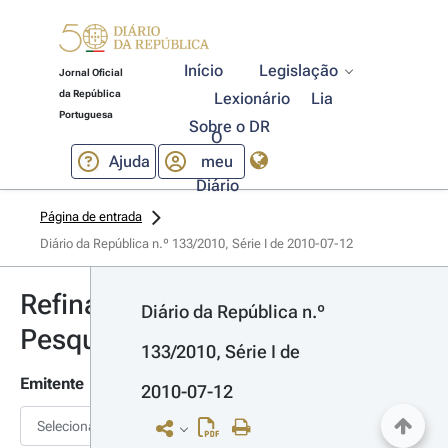
Início
Legislação
Jornal Oficial
da República
Lexionário
Lia
Portuguesa
Sobre o DR
O
Ajuda
meu
Diário
Página de entrada
Diário da República n.º 133/2010, Série I de 2010-07-12
Refinar
Diário da República n.º 
Pesquisa
133/2010, Série I de 
Emitente
2010-07-12
Selecionar