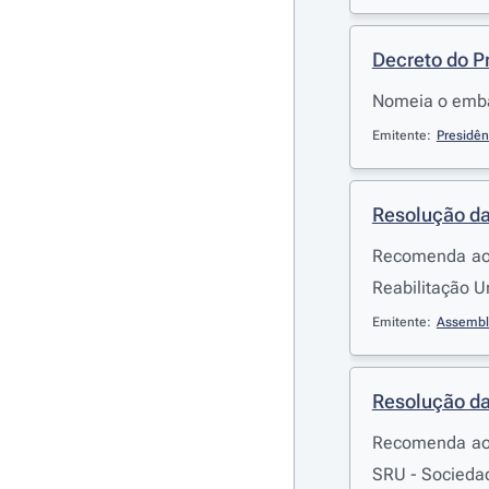
Decreto do P
Nomeia o emba
Emitente:
Presidên
Resolução da
Recomenda ao 
Reabilitação U
Emitente:
Assembl
Resolução da
Recomenda ao 
SRU - Sociedad