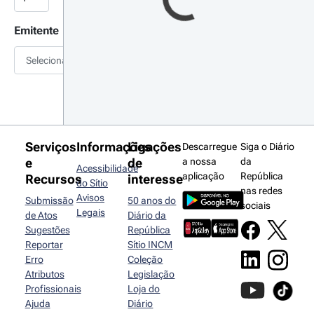
Emitente
Selecionar
Serviços
Informações
Ligações
Descarregue
Siga o Diário
e
de
a nossa
da
Acessibilidade
aplicação
República
Recursos
interesse
do Sítio
nas redes
Avisos
Submissão
50 anos do
sociais
Legais
de Atos
Diário da
Sugestões
República
Reportar
Sítio INCM
Erro
Coleção
Atributos
Legislação
Profissionais
Loja do
Ajuda
Diário