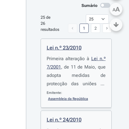
Sumário
A
A
25 de 
26 
1
2
resultados
Lei n.º 23/2010
Primeira alteração à
Lei n.º
7/2001
, de 11 de Maio, que
adopta medidas de
protecção das uniões de
facto, terceira alteração ao
Emitente:
Assembleia da República
Decreto-Lei n.º 322/90
, de
18 de Outubro, que define e
regulamenta a protecção na
Lei n.º 24/2010
eventualidade da morte dos