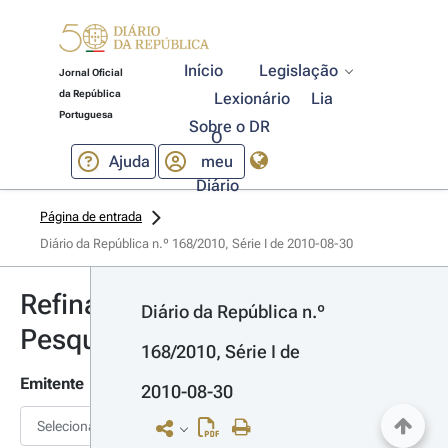
Início
Legislação
Jornal Oficial
da República
Lexionário
Lia
Portuguesa
Sobre o DR
O
Ajuda
meu
Diário
Página de entrada
Diário da República n.º 168/2010, Série I de 2010-08-30
Refinar
Diário da República n.º 
Pesquisa
168/2010, Série I de 
Emitente
2010-08-30
Selecionar