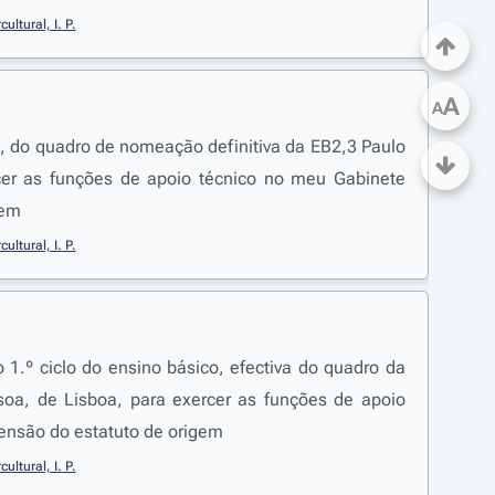
ltural, I. P.
A
A
o, do quadro de nomeação definitiva da EB2,3 Paulo
r as funções de apoio técnico no meu Gabinete
gem
ltural, I. P.
 1.º ciclo do ensino básico, efectiva do quadro da
oa, de Lisboa, para exercer as funções de apoio
ensão do estatuto de origem
ltural, I. P.