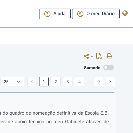
Ajuda
O meu Diário
Sumário
1
2
3
4
...
9
os do quadro de nomeação definitiva da Escola E.B.
ões de apoio técnico no meu Gabinete através de