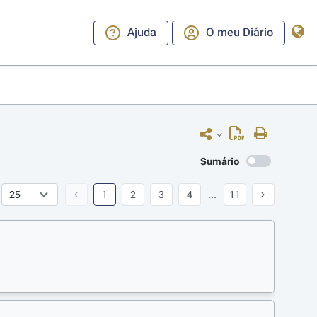
Ajuda
O meu Diário
Sumário
1
2
3
4
...
11