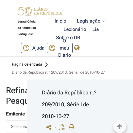
Início
Legislação
Jornal Oficial
da República
Lexionário
Lia
Portuguesa
Sobre o DR
O
Ajuda
meu
Diário
Página de entrada
Diário da República n.º 209/2010, Série I de 2010-10-27
Refinar
Diário da República n.º 
Pesquisa
209/2010, Série I de 
Emitente
2010-10-27
Selecionar