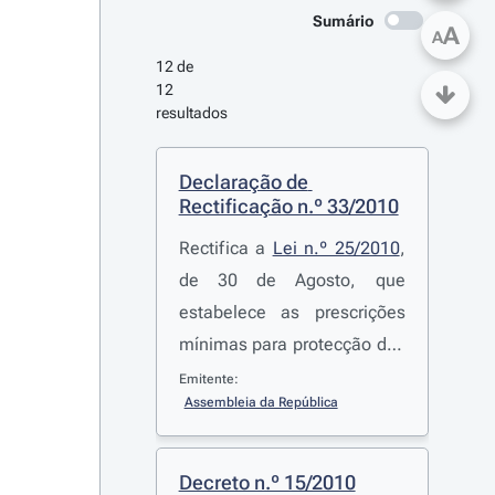
Sumário
A
A
12 de 
12 
resultados
Declaração de 
Rectificação n.º 33/2010
Rectifica a
Lei n.º 25/2010
,
de 30 de Agosto, que
estabelece as prescrições
mínimas para protecção dos
trabalhadores contra os
Emitente:
Assembleia da República
riscos para a saúde e a
segurança devidos à
exposição, durante o
Decreto n.º 15/2010