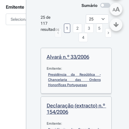
Sumário
Emitente
A
A
25 de 
Selecionar
117 
1
2
3
5
resultados
4
Alvará n.º 33/2006
Emitente:
Presidência da República - 
Chancelaria das Ordens 
Honoríficas Portuguesas
Declaração (extracto) n.º 
154/2006
Emitente: