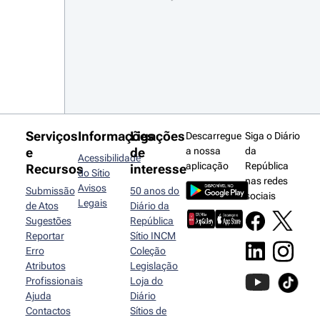
Serviços
Informações
Ligações
Descarregue
Siga o Diário
e
de
a nossa
da
Acessibilidade
aplicação
República
Recursos
interesse
do Sítio
nas redes
Avisos
Submissão
50 anos do
sociais
Legais
de Atos
Diário da
Sugestões
República
Reportar
Sítio INCM
Erro
Coleção
Atributos
Legislação
Profissionais
Loja do
Ajuda
Diário
Contactos
Sítios de