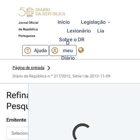
Início
Legislação
Jornal Oficial
da República
Lexionário
Lia
Portuguesa
Sobre o DR
O
Ajuda
meu
Diário
Página de entrada
Diário da República n.º 217/2012, Série I de 2012-11-09
Refinar
Pesquisa
Emitente
Selecionar