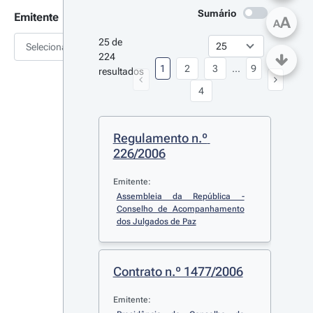
Sumário
Emitente
A
A
25 de 
Selecionar
224 
1
2
3
...
9
resultados
4
Regulamento n.º 
226/2006
Emitente:
Assembleia da República - 
Conselho de Acompanhamento 
dos Julgados de Paz
Contrato n.º 1477/2006
Emitente: