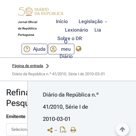
Início
Legislação
Jornal Oficial
da República
Lexionário
Lia
Portuguesa
Sobre o DR
O
Ajuda
meu
Diário
Página de entrada
Diário da República n.º 41/2010, Série I de 2010-03-01
Refinar
Diário da República n.º 
Pesquisa
41/2010, Série I de 
Emitente
2010-03-01
Selecionar