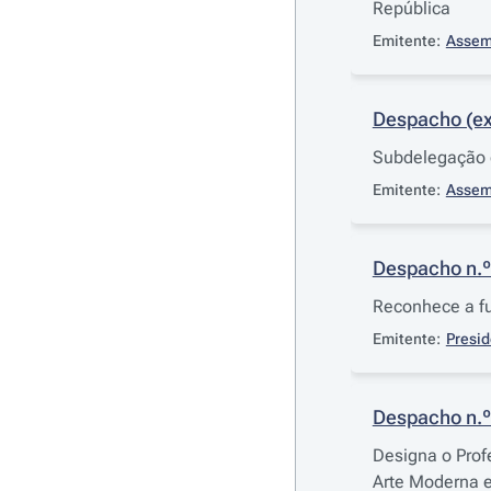
República
Emitente:
Assemb
Despacho (ex
Subdelegação d
Emitente:
Assemb
Despacho n.º
Reconhece a f
Emitente:
Presid
Despacho n.º
Designa o Prof
Arte Moderna 