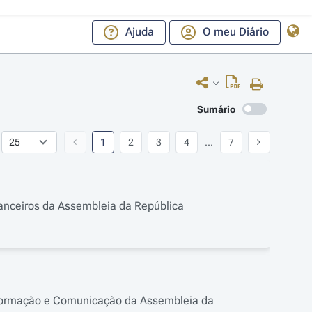
Ajuda
O meu Diário
Sumário
1
2
3
4
...
7
nanceiros da Assembleia da República
nformação e Comunicação da Assembleia da