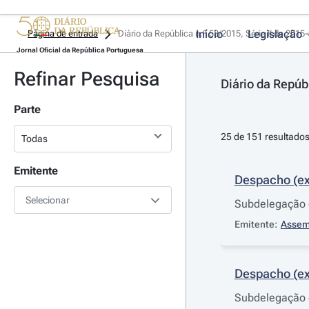
Início
Legislação
Página de entrada
Diário da República n.º 53/2015, Série II de 2015
Jornal Oficial da República Portuguesa
Refinar Pesquisa
Diário da Repúbl
Parte
25 de 151 resultado
Emitente
Despacho (ex
Selecionar
Subdelegação d
Emitente:
Assemb
Despacho (ex
Subdelegação 