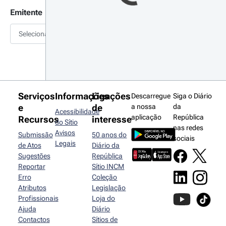
Emitente
Selecionar
Serviços
Informações
Ligações
Descarregue
Siga o Diário
e
de
a nossa
da
Acessibilidade
aplicação
República
Recursos
interesse
do Sítio
nas redes
Avisos
Submissão
50 anos do
sociais
Legais
de Atos
Diário da
Sugestões
República
Reportar
Sítio INCM
Erro
Coleção
Atributos
Legislação
Profissionais
Loja do
Ajuda
Diário
Contactos
Sítios de