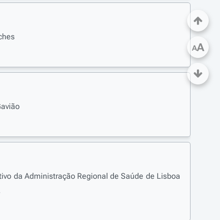
ches
A
A
Gavião
tivo da Administração Regional de Saúde de Lisboa
z