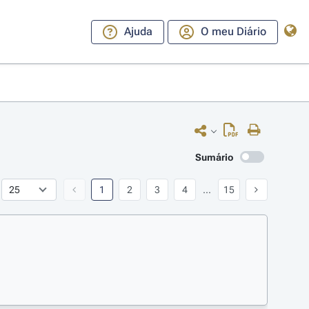
Ajuda
O meu Diário
Sumário
1
2
3
4
...
15