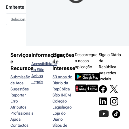
Emitente
Selecionar
Serviços
Informações
Ligações
Descarregue
Siga o Diário
e
de
a nossa
da
Acessibilidade
aplicação
República
Recursos
interesse
do Sítio
nas redes
Avisos
Submissão
50 anos do
sociais
Legais
de Atos
Diário da
Sugestões
República
Reportar
Sítio INCM
Erro
Coleção
Atributos
Legislação
Profissionais
Loja do
Ajuda
Diário
Contactos
Sítios de