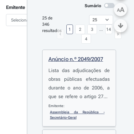
Sumário
Emitente
A
A
25 de 
Selecionar
346 
1
2
3
...
14
resultados
4
Anúncio n.º 2049/2007
Lista das adjudicações de
obras públicas efectuadas
durante o ano de 2006, a
que se refere o artigo 275.º
do
Decreto-Lei n.º 59/99
, de
Emitente:
Assembleia da República - 
2 de Março
Secretário-Geral