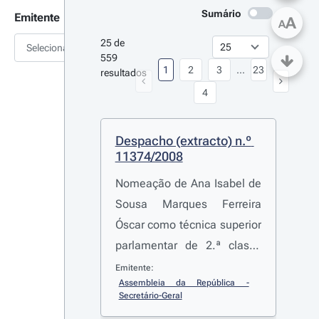
Sumário
Emitente
A
A
25 de 
Selecionar
559 
1
2
3
...
23
resultados
4
Despacho (extracto) n.º 
11374/2008
Nomeação de Ana Isabel de
Sousa Marques Ferreira
Óscar como técnica superior
parlamentar de 2.ª classe
(área de relações públicas)
Emitente:
Assembleia da República - 
Secretário-Geral