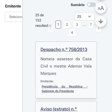
Sumário
Emitente
A
A
25 de 
Selecionar
152 
1
2
3
...
7
resultados
4
Despacho n.º 758/2013
Nomeia assessor da Casa
Civil o mestre Ademar Vala
Marques
Emitente:
Presidência da República - 
Gabinete do Presidente
Aviso (extrato) n.º 