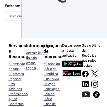
Emitente
Selecionar
Serviços
Informações
Ligações
Descarregue
Siga o Diário
e
de
a nossa
da
Acessibilidade
aplicação
República
Recursos
interesse
do Sítio
nas redes
Avisos
Submissão
50 anos do
sociais
Legais
de Atos
Diário da
Sugestões
República
Reportar
Sítio INCM
Erro
Coleção
Atributos
Legislação
Profissionais
Loja do
Ajuda
Diário
Contactos
Sítios de