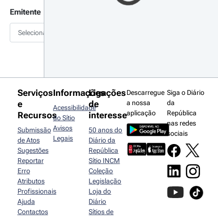
Emitente
Selecionar
Serviços
Informações
Ligações
Descarregue
Siga o Diário
e
de
a nossa
da
Acessibilidade
aplicação
República
Recursos
interesse
do Sítio
nas redes
Avisos
Submissão
50 anos do
sociais
Legais
de Atos
Diário da
Sugestões
República
Reportar
Sítio INCM
Erro
Coleção
Atributos
Legislação
Profissionais
Loja do
Ajuda
Diário
Contactos
Sítios de