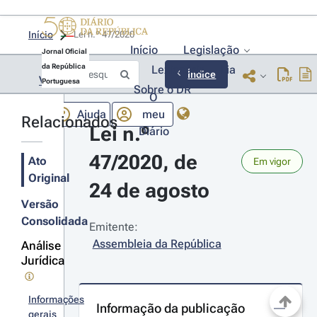
Início
Lei n.º 47/2020 
Início
Legislação
Jornal Oficial
da República
Lexionário
Lia
Índice
Voltar
Portuguesa
Sobre o DR
O
Ajuda
meu
Relacionados
Lei n.º 
Diário
47/2020, de 
Ato
Em vigor
Original
24 de agosto
Versão
Consolidada
Emitente:
Assembleia da República
Análise
Jurídica
Informações
Informação da publicação
gerais