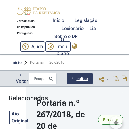
Início
Legislação
Jornal Oficial
da República
Lexionário
Lia
Portuguesa
Sobre o DR
O
Ajuda
meu
Diário
Início
Portaria n.º 267/2018 
Índice
Voltar
Relacionados
Portaria n.º 
267/2018, de 
Ato
Em vigor
Original
20 de 