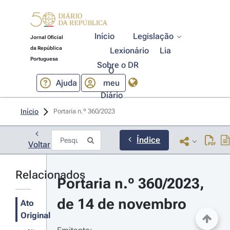
Início
Legislação
Jornal Oficial
da República
Lexionário
Lia
Portuguesa
Sobre o DR
O
Ajuda
meu
Diário
Início
Portaria n.º 360/2023 
Índice
Voltar
Relacionados
Portaria n.º 360/2023, 
de 14 de novembro
Ato
Original