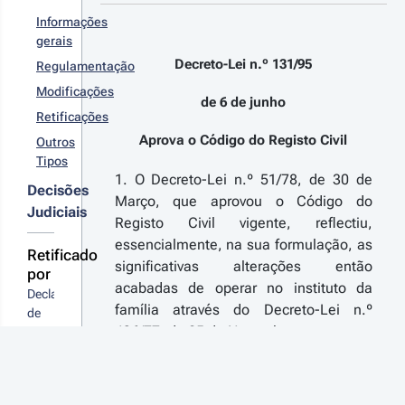
ia o regime
rídico do
Informações
ior
gerais
ompanhado,
Decreto-Lei n.º 131/95
iminando os
Regulamentação
r detalhes
stitutos da
Modificações
erdição e da
s
de 6 de junho
bilitação,
Retificações
terações
evistos no
Aprova o Código do Registo Civil
Outros
digo Civil,
Tipos
rovado pelo
1. O Decreto-Lei n.º 51/78, de 30 de
reto-Lei n.º
18-06-
Decisões
 344, de 25
Março, que aprovou o Código do
5
Judiciais
 novembro
creto-
Registo Civil vigente, reflectiu,
 1966
 n.º 
essencialmente, na sua formulação, as
Retificado
/2018 - 
significativas alterações então
por
ª Série
acabadas de operar no instituto da
Declaração 
ltera o
família através do Decreto-Lei n.º
digo do
de 
gisto
496/77, de 25 de Novembro.
Retificação 
il
n.º 
A evolução social sofrida desde então
96/95
até ao presente vinha aconselhando
r
talhes
uma detida reflexão sobre o registo