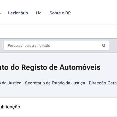
Lexionário
Lia
Sobre o DR
to do Registo de Automóveis
o da Justiça - Secretaria de Estado da Justiça - Direcção-Gera
s de seta para navegar pelos dias do calendário; Use cmd ou ctrl + seta p
ublicação