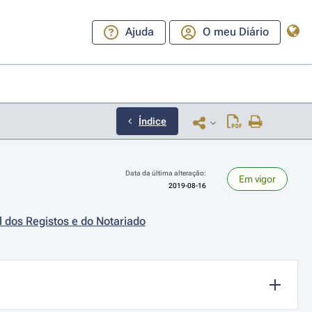
Ajuda
O meu Diário
Índice
Data da última alteração:
Em vigor
2019-08-16
l dos Registos e do Notariado
ara a direita ou esquerda para navegar pelos meses; Use cmd ou ctrl + set