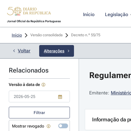
Início
Legislação
Jornal Oficial da República Portuguesa
Início
Versão consolidada
Decreto n.º 55/75 
Voltar
Alterações
Relacionados
Regulamen
Versão à data de
Emitente:
Ministéri
Use a tecla de seta para baixo para abrir o calendário; Use as tecla
Filtrar
Informação da p
Mostrar revogado