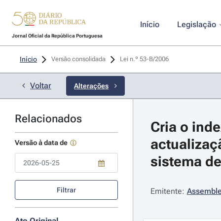
Início
Legislação
Jornal Oficial da República Portuguesa
Início
Versão consolidada
Lei n.º 53-B/2006 
Voltar
Alterações
Relacionados
Cria o ind
actualizaç
Versão à data de
sistema de
Use a tecla de seta para baixo para abrir o calendário; Use as tecla
Filtrar
Emitente:
Assemble
Ato Original