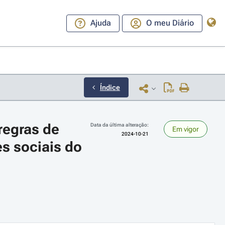
Ajuda
O meu Diário
Índice
egras de 
Data da última alteração:
Em vigor
2024-10-21
s sociais do 
ara a direita ou esquerda para navegar pelos meses; Use cmd ou ctrl + set