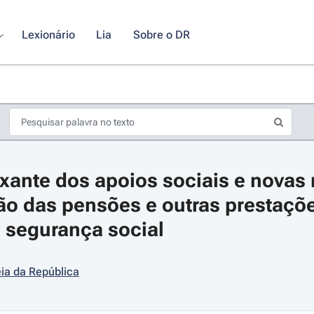
Lexionário
Lia
Sobre o DR
exante dos apoios sociais e novas r
ão das pensões e outras prestaçõe
 segurança social
s de seta para navegar pelos dias do calendário; Use cmd ou ctrl + seta p
ia da República