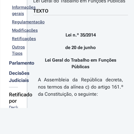
Lei Geral do Trabalho em Funções Públicas
abalho Digno
Informações
TEXTO
r detalhes
gerais
s
Regulamentação
terações
Modificações
Lei n.º 35/2014
Retificações
Outros
22-12-
de 20 de junho
Tipos
6
creto-
Lei Geral do Trabalho em Funções
Parlamento
i n.º 84-
Públicas
2022 - 1.ª 
Decisões
rie
A Assembleia da República decreta,
Judiciais
rova
nos termos da alínea c) do artigo 161.º
didas de
da Constituição, o seguinte:
Retificado
lorização
por
s
abalhadores
Declaração 
r
 funções
Artigo 1.º
de 
blicas
talhes
Retificação 
s
Objeto
n.º 
terações
37-