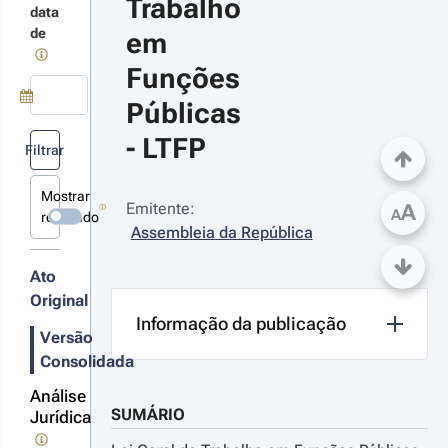
Trabalho 
data
de
em 
24-01-10
creto-Lei 
Funções 
º 13/2024 
1.ª Série
Públicas 
rova
Use a tecla de seta para baixo para abrir o calendário; Use as tecla
didas de
- LTFP
Filtrar
lorização de
abalhadores
Mostrar
Emitente:
A
r detalhes
ministração
A
revogado
blica
s
Assembleia da República
terações
Ato
Original
Informação da publicação
23-07-05
Versão
creto-Lei 
Consolidada
º 53/2023 - 
ª Série
Análise
rocede à
SUMÁRIO
Jurídica
gulamentação
 Agenda do