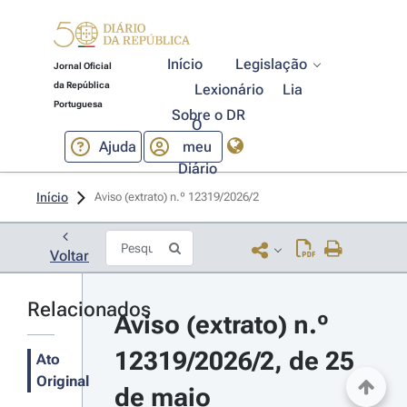
Início
Legislação
Jornal Oficial
da República
Lexionário
Lia
Portuguesa
Sobre o DR
O
Ajuda
meu
Diário
Início
Aviso (extrato) n.º 12319/2026/2 
Voltar
Relacionados
Aviso (extrato) n.º 
12319/2026/2, de 25 
Ato
Original
de maio