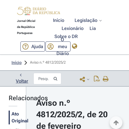
Início
Legislação
Jornal Oficial
da República
Lexionário
Lia
Portuguesa
Sobre o DR
O
Ajuda
meu
Diário
Início
Aviso n.º 4812/2025/2 
Voltar
Relacionados
Aviso n.º 
4812/2025/2, de 20 
Ato
Original
de fevereiro