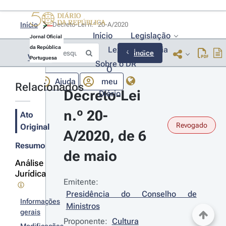
Início
Decreto-Lei n.º 20-A/2020 
Início
Legislação
Jornal Oficial
da República
Lexionário
Lia
Índice
Voltar
Portuguesa
Sobre o DR
O
Ajuda
meu
Relacionados
Decreto-Lei 
Diário
n.º 20-
Ato
Revogado
Original
A/2020, de 6 
Resumo
de maio
Análise
Jurídica
Emitente:
Presidência do Conselho de 
Informações
Ministros
gerais
Proponente:
Cultura