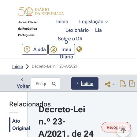
Início
Legislação
Jornal Oficial
da República
Lexionário
Lia
Portuguesa
Sobre o DR
O
Ajuda
meu
Diário
Início
Decreto-Lei n.º 23-A/2021 
Índice
Voltar
Relacionados
Decreto-Lei 
n.º 23-
Ato
Revogado
Original
A/2021, de 24 