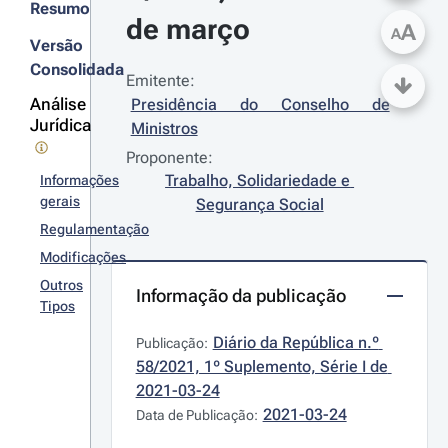
Resumo
de março
A
A
Versão
Consolidada
Emitente:
Análise
Presidência do Conselho de 
Jurídica
Ministros
Proponente:
Trabalho, Solidariedade e 
Informações
gerais
Segurança Social
Regulamentação
Modificações
Outros
Informação da publicação
Tipos
Diário da República n.º 
Publicação:
58/2021, 1º Suplemento, Série I de 
2021-03-24
2021-03-24
Data de Publicação: