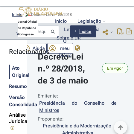
Início
Decreto-Lei n.º 28/2018 
Início
Legislação
Jornal Oficial
da República
Lexionário
Lia
Índice
Voltar
Portuguesa
Sobre o DR
O
Ajuda
meu
Relacionados
Decreto-Lei 
Diário
n.º 28/2018, 
Ato
Em vigor
Original
de 3 de maio
Resumo
Emitente:
Versão
Presidência do Conselho de 
Consolidada
Ministros
Análise
Proponente:
Jurídica
Presidência e da Modernização 
Administrativa