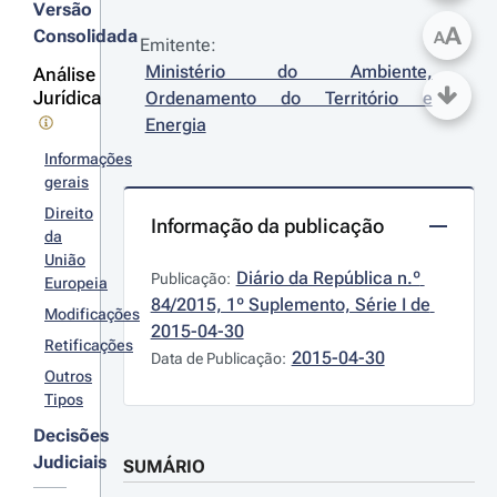
Versão
A
Consolidada
A
Emitente:
Ministério do Ambiente, 
Análise
Jurídica
Ordenamento do Território e 
Energia
Informações
gerais
Direito
Informação da publicação
da
União
Diário da República n.º 
Publicação:
Europeia
84/2015, 1º Suplemento, Série I de 
Modificações
2015-04-30
Retificações
2015-04-30
Data de Publicação:
Outros
Tipos
Decisões
Judiciais
SUMÁRIO