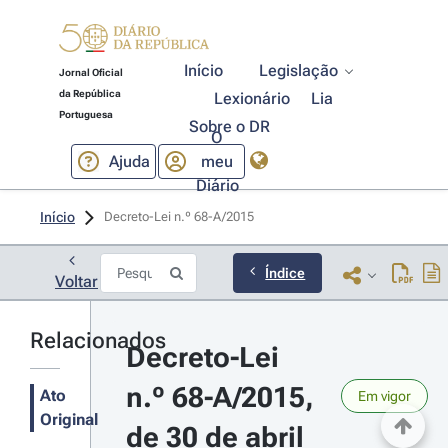
Início
Legislação
Jornal Oficial
da República
Lexionário
Lia
Portuguesa
Sobre o DR
O
Ajuda
meu
Diário
Início
Decreto-Lei n.º 68-A/2015 
Índice
Voltar
Relacionados
Decreto-Lei 
n.º 68-A/2015, 
Ato
Em vigor
Original
de 30 de abril