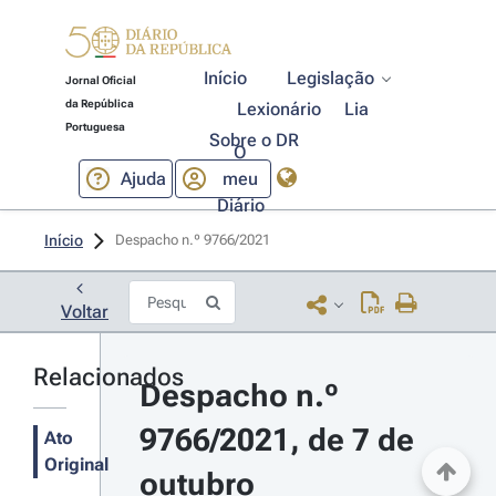
Início
Legislação
Jornal Oficial
da República
Lexionário
Lia
Portuguesa
Sobre o DR
O
Ajuda
meu
Diário
Início
Despacho n.º 9766/2021 
Voltar
Relacionados
Despacho n.º 
9766/2021, de 7 de 
Ato
Original
outubro