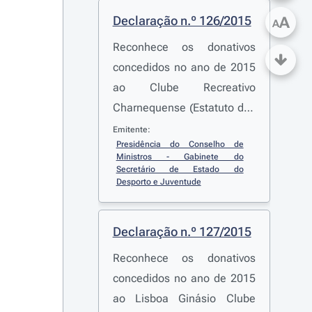
Declaração n.º 126/2015
A
A
Reconhece os donativos
concedidos no ano de 2015
ao Clube Recreativo
Charnequense (Estatuto dos
Benefícios Fiscais)
Emitente:
Presidência do Conselho de 
Ministros - Gabinete do 
Secretário de Estado do 
Desporto e Juventude
Declaração n.º 127/2015
Reconhece os donativos
concedidos no ano de 2015
ao Lisboa Ginásio Clube