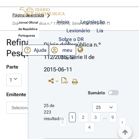
Página de entrada
Início
Legislação
Jornal Oficial
Diário da República n.º 112/2015, Série II de 2015-06-11
da República
Lexionário
Lia
Portuguesa
Sobre o DR
Refinar
O
Diário da República n.º 
Ajuda
meu
Pesquisa
112/2015, Série II de 
Diário
Parte
2015-06-11
Sumário
Emitente
25 de 
Selecionar
223 
1
2
3
...
9
resultados
4