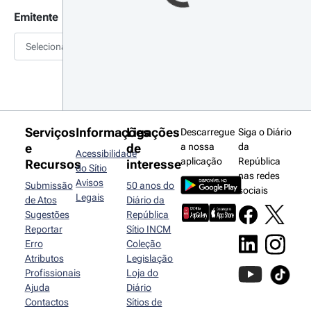
Emitente
Selecionar
Serviços
Informações
Ligações
Descarregue
Siga o Diário
e
de
a nossa
da
Acessibilidade
aplicação
República
Recursos
interesse
do Sítio
nas redes
Avisos
Submissão
50 anos do
sociais
Legais
de Atos
Diário da
Sugestões
República
Reportar
Sítio INCM
Erro
Coleção
Atributos
Legislação
Profissionais
Loja do
Ajuda
Diário
Contactos
Sítios de