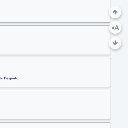
A
A
 do Desporto