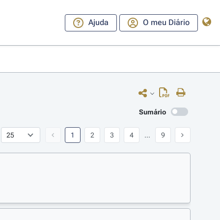
Ajuda
O meu Diário
Sumário
1
2
3
4
...
9