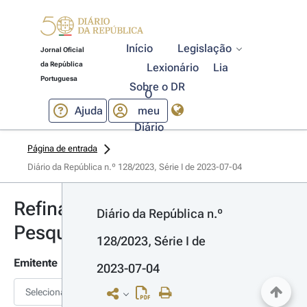
Início
Legislação
Jornal Oficial
da República
Lexionário
Lia
Portuguesa
Sobre o DR
O
Ajuda
meu
Diário
Página de entrada
Diário da República n.º 128/2023, Série I de 2023-07-04
Refinar
Diário da República n.º 
Pesquisa
128/2023, Série I de 
Emitente
2023-07-04
Selecionar