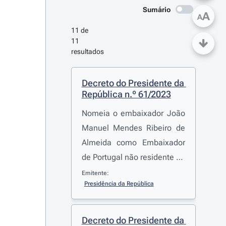
Sumário
A
A
11 de 
11 
resultados
Decreto do Presidente da 
República n.º 61/2023
Nomeia o embaixador João
Manuel Mendes Ribeiro de
Almeida como Embaixador
de Portugal não residente na
República Democrática
Emitente:
Presidência da República
Socialista do Sri Lanka
Decreto do Presidente da 