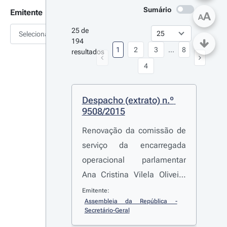
Sumário
Emitente
A
A
25 de 
Selecionar
194 
1
2
3
...
8
resultados
4
Despacho (extrato) n.º 
9508/2015
Renovação da comissão de
serviço da encarregada
operacional parlamentar
Ana Cristina Vilela Oliveira
Matias
Emitente:
Assembleia da República - 
Secretário-Geral