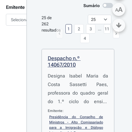
Sumário
Emitente
A
A
25 de 
Selecionar
262 
1
2
3
...
11
resultados
4
Despacho n.º 
14067/2010
Designa Isabel Maria da
Costa Sassetti Paes,
professora do quadro geral
do 1.º ciclo do ensino
básico, efectiva do quadro
Emitente:
Presidência do Conselho de 
da Escola EB1 Infante D.
Ministros - Alto Comissariado 
Henrique, do Agrupamento
para a Imigração e Diálogo 