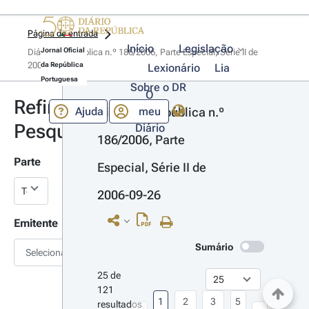
Página de entrada
Início
Legislação
Jornal Oficial
Diário da República n.º 186/2006, Parte Especial, Série II de 
2006-09-26
da República
Lexionário
Lia
Portuguesa
Sobre o DR
O
Refinar
Ajuda
meu
Diário da República n.º 
Pesquisa
Diário
186/2006, Parte 
Parte
Especial, Série II de 
2006-09-26
Emitente
Sumário
Selecionar
25 de 
121 
1
2
3
5
resultados