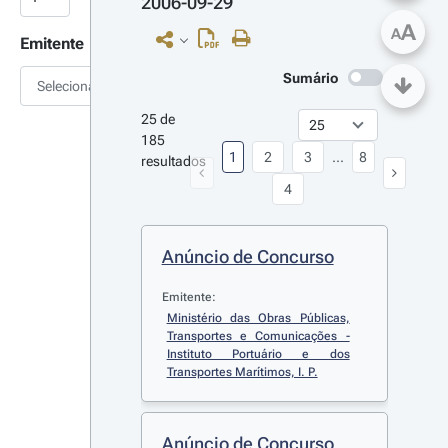
2006-09-29
A
A
Emitente
Sumário
Selecionar
25 de 
185 
1
2
3
...
8
resultados
4
Anúncio de Concurso
Emitente:
Ministério das Obras Públicas, 
Transportes e Comunicações - 
Instituto Portuário e dos 
Transportes Marítimos, I. P.
Anúncio de Concurso